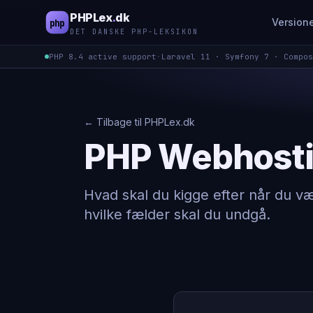
PHPLex
.
dk
Version
php
DET DANSKE PHP-LEKSIKON
PHP 8.4 active support
·
Laravel 11 · Symfony 7 · Compos
← Tilbage til PHPLex.dk
PHP Webhost
Hvad skal du kigge efter når du væ
hvilke fælder skal du undgå.