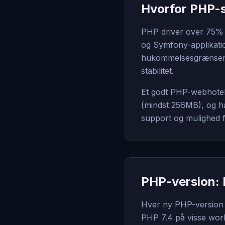
Hvorfor PHP-s
PHP driver over 75% 
og Symfony-applikatio
hukommelsesgrænser o
stabilitet.
Et godt PHP-webhotel 
(mindst 256MB), og 
support og mulighed f
PHP-version: 
Hver ny PHP-version b
PHP 7.4 på visse work