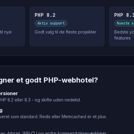
PHP 8.2
PHP 8.
Aktiv support
Nyeste s
il nye
Godt valg til de fleste projekter
Bedste yd
features
gner et godt PHP-webhotel?
rsioner
HP 8.2 eller 8.3 - og skifte uden nedetid.
g
eret som standard. Redis eller Memcached er et plus.
r, Artisan, WP-CLI og andre kommandolinjeværktøjer.