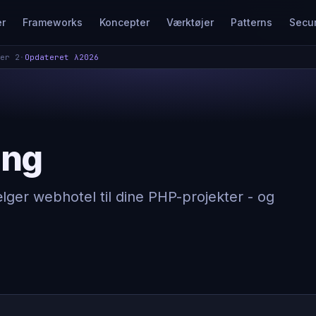
er
Frameworks
Koncepter
Værktøjer
Patterns
Secur
er 2
·
Opdateret λ
2026
ing
lger webhotel til dine PHP-projekter - og