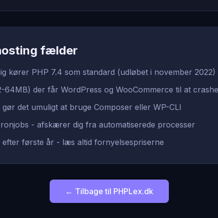
osting fælder
dig kører PHP 7.4 som standard (udløbet i november 2022)
32-64MB) der får WordPress og WooCommerce til at crash
gør det umuligt at bruge Composer eller WP-CLI
cronjobs - afskærer dig fra automatiserede processer
r efter første år - læs altid fornyelsespriserne
← Tilbage til PHPLex.dk