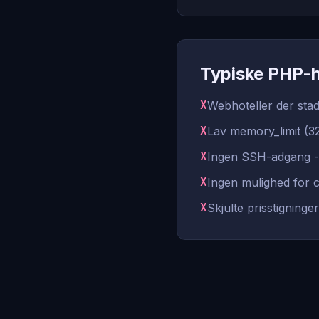
Typiske PHP-h
X
Webhoteller der sta
X
Lav memory_limit (
X
Ingen SSH-adgang - 
X
Ingen mulighed for 
X
Skjulte prisstigninge