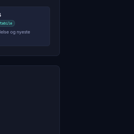
3
tabile
else og nyeste