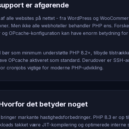
upport er afgørende
af alle websites på nettet - fra WordPress og WooCommerc
ner. Men ikke alle webhoteller behandler PHP ens. Forske
g OPcache-konfiguration kan have enorm betydning for d
bør som minimum understøtte PHP 8.2+, tilbyde tilstrække
have OPcache aktiveret som standard. Derudover er SSH-
or cronjobs vigtige for moderne PHP-udvikling.
Hvorfor det betyder noget
ringer markante hastighedsforbedringer. PHP 8.3 er op til
loads takket være JIT-kompilering og optimerede interne s