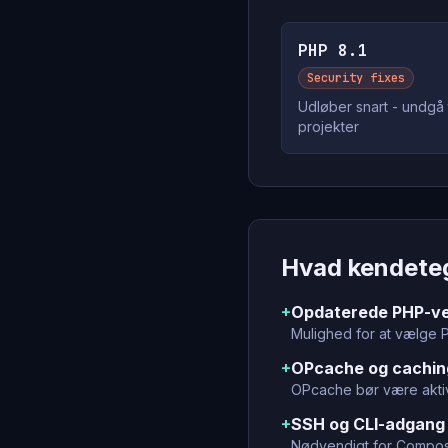
PHP 8.1
Security fixes
Udløber snart - undgå t
projekter
Hvad kendete
+
Opdaterede PHP-ve
Mulighed for at vælge P
+
OPcache og cachin
OPcache bør være aktiv
+
SSH og CLI-adgang
Nødvendigt for Compose