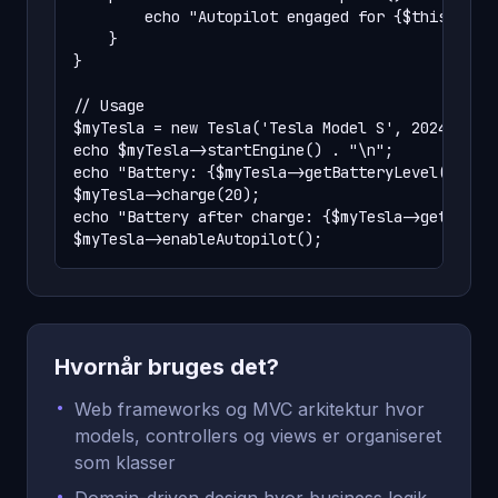
        echo "Autopilot engaged for {$this->getI
    }

}

// Usage

$myTesla = new Tesla('Tesla Model S', 2024);

echo $myTesla->startEngine() . "\n";

echo "Battery: {$myTesla->getBatteryLevel()}%\n"
$myTesla->charge(20);

echo "Battery after charge: {$myTesla->getBatter
$myTesla->enableAutopilot();
Hvornår bruges det?
•
Web frameworks og MVC arkitektur hvor
models, controllers og views er organiseret
som klasser
•